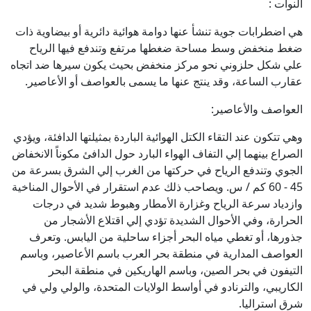
النوات :
هي اضطرابات جوية تنشأ عنها دوامة هوائية دائرية أو بيضاوية ذات
ضغط منخفض وسط مساحة ضغطها مرتفع وتندفع فيها الرياح
علي شكل حلزوني نحو مركز منخفض بحيث يكون سيرها ضد اتجاه
عقارب الساعة، وقد ينتج عنها ما يسمى بالعواصف أو الأعاصير.
العواصف والأعاصير:
وهي تتكون عند التقاء الكتل الهوائية الباردة بمثيلتها الدافئة، ويؤدي
الصراع بينهما إلي التفاف الهواء البارد حول الدافئ مكوناً الانخفاض
الجوي وتندفع الرياح في حركتها من الغرب إلي الشرق بسرعة من
45 - 60 كم / س. ويصاحب ذلك عدم استقرار في الأحوال المناخية
وازدياد سرعة الرياح وغزارة الأمطار وهبوط شديد في درجات
الحرارة، وفي الأحوال الشديدة تؤدي إلي اقتلاع الأشجار من
جذورها، أو تغطي مياه البحر أجزاء ساحلية من اليابس. وتعرف
العواصف المدارية في منطقة بحر العرب باسم الأعاصير، وباسم
التيفون في بحر الصين، وباسم الهاريكين في منطقة البحر
الكاريبي، والترنادو في أواسط الولايات المتحدة، والولي ولي في
شرق استراليا.