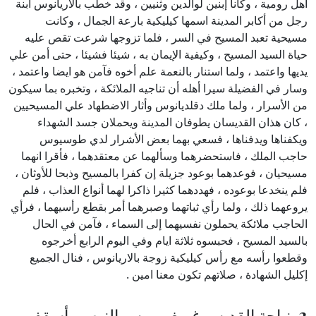
أهل رومية ، وكانا إبنين لوالدين وثنيين ، وقد خطب بالاريانوس ابنة
رجل من أكابر المدينة اسمها كيليكية بارعة الجمال ، وكانت
مسيحية تعبد المسيح في السر ، فلما تزوجها شرعت تقص عليه
حياة السيد المسيح ، وكيفية الإيمان به ، شيئا فشيئا ، حتى أمن علي
يديها واعتمد ، ولما استنار بالنعمة علم أخوه فآمن هو ايضا واعتمد ،
وسار في الفضيلة سيرا أهله أن تناجيه الملائكة ، وتخبره بما سيكون
من الأسرار ، ولما ملك دقلديانوس وأثار الاضطهاد علي المسيحيين
، كان هذان القديسان يطوفان المدينة ويحملان جسد الشهداء
ويكفناها ويدفناها ، فسعي بهما بعض الأشرار لدي طوسيوس
حاجب الملك ، فاستحضرهما وسألهما عن معتقدهما ، فأقرا انهما
مسيحيان ، فوعدهما بوعود جزيلة إن كفرا بالمسيح وذبحا للأوثان ،
فلم ينخدعا بوعوده ، فهددهما كثيرا ذاكرا لهما أنواع العذاب ، فلم
يروعهما ذلك ، ولما رأي ثباتهما وصبرهما أمر بقطع رأسيهما ، فرأي
الحاجب ملائكة يحملون نفسيهما إلى السماء ، فآمن في الحال
بالسيد المسيح ، فحبسوه ثلاثة ايام وفي اليوم الرابع أخرجوه
وقطعوا رأسه مع رأس كيليكية زوجة بالاريانوس ، فنال الجميع
إكليل الشهادة ، صلاتهم تكون معنا امين .
2. نياحة القديس غريغوريوس النيصى أسقف