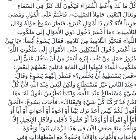
كُلَّ مَا لَكَ وَأَعْطِ الْفُقَرَاءَ فَيَكُونَ لَكَ كَنْزٌ فِي السَّمَاءِ
وَتَعَالَ اتْبَعْنِي حَامِلاً الصَّلِيبَ». فَاغْتَمَّ عَلَى الْقَوْلِ وَمَضَى
حَزِيناً لأَنَّهُ كَانَ ذَا أَمْوَالٍ كَثِيرَةٍ. فَنَظَرَ يَسُوعُ حَوْلَهُ وَقَالَ
لِتَلاَمِيذِهِ: «مَا أَعْسَرَ دُخُولَ ذَوِي الأَمْوَالِ إِلَى مَلَكُوتِ
اللَّهِ!» فَتَحَيَّرَ التَّلاَمِيذُ مِنْ كَلاَمِهِ. فَقَالَ يَسُوعُ أَيْضاً: «يَا بَنِيَّ
مَا أَعْسَرَ دُخُولَ الْمُتَّكِلِينَ عَلَى الأَمْوَالِ إِلَى مَلَكُوتِ اللَّهِ!
مُرُورُ جَمَلٍ مِنْ ثَقْبِ إِبْرَةٍ أَيْسَرُ مِنْ أَنْ يَدْخُلَ غَنِيٌّ إِلَى
مَلَكُوتِ اللَّهِ!» فَبُهِتُوا إِلَى الْغَايَةِ قَائِلِينَ بَعْضُهُمْ لِبَعْضٍ:
«فَمَنْ يَسْتَطِيعُ أَنْ يَخْلُصَ؟» فَنَظَرَ إِلَيْهِمْ يَسُوعُ وَقَالَ:
«عِنْدَ النَّاسِ غَيْرُ مُسْتَطَاعٍ وَلَكِنْ لَيْسَ عِنْدَ اللَّهِ لأَنَّ كُلَّ
شَيْءٍ مُسْتَطَاعٌ عِنْدَ اللَّهِ». وَابْتَدَأَ بُطْرُسُ يَقُولُ لَهُ: «هَا
نَحْنُ قَدْ تَرَكْنَا كُلَّ شَيْءٍ وَتَبِعْنَاكَ». فَأَجَابَ يَسُوعُ: «الْحَقَّ
أَقُولُ لَكُمْ لَيْسَ أَحَدٌ تَرَكَ بَيْتاً أَوْ إِخْوَةً أَوْ أَخَوَاتٍ أَوْ أَباً أَوْ
أُمّاً أَوِ امْرَأَةً أَوْ أَوْلاَداً أَوْ حُقُولاً لأَجْلِي وَلأَجْلِ الإِنْجِيلِ إِلاَّ
وَيَأْخُذُ مِئَةَ ضِعْفٍ الآنَ فِي هَذَا الزَّمَانِ بُيُوتاً وَإِخْوَةً
وَأَخَوَاتٍ وَأُمَّهَاتٍ وَأَوْلاَداً وَحُقُولاً مَعَ اضْطِهَادَاتٍ وَفِي