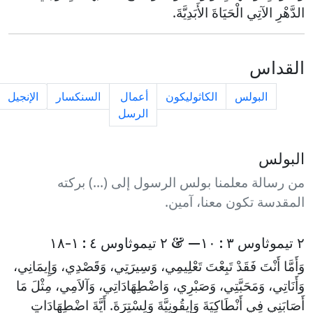
الدَّهْرِ الآتِي الْحَيَاةَ الأَبَدِيَّةَ.
القداس
البولس
الكاثوليكون
أعمال
السنكسار
الإنجيل
الرسل
البولس
من رسالة معلمنا بولس الرسول إلى (...) بركته
المقدسة تكون معنا، آمين.
٢ تيموثاوس ٣ : ١٠— & ٢ تيموثاوس ٤ : ١-١٨
وَأَمَّا أَنْتَ فَقَدْ تَبِعْتَ تَعْلِيمِي، وَسِيرَتِي، وَقَصْدِي، وَإِيمَانِي،
وَأَنَاتِي، وَمَحَبَّتِي، وَصَبْرِي، وَاضْطِهَادَاتِي، وَآلاَمِي، مِثْلَ مَا
أَصَابَنِي فِي أَنْطَاكِيَةَ وَإِيقُونِيَّةَ وَلِسْتِرَةَ. أَيَّةَ اضْطِهَادَاتٍ