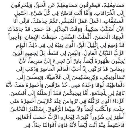
مَسَامِعُهُمْ، فَيَصْرِفُونَ مَسَامِعَهُمْ عَنِ الْحَقِّ، وَيَنْحَرِفُونَ
إِلَى الْخُرَافَاتِ. وَأَمَّا أَنْتَ فَاصْحُ فِي كُلِّ شَيْءٍ. احْتَمِلِ
الْمَشَقَّاتِ. اعْمَلْ عَمَلَ الْمُبَشِّرِ. تَمِّمْ خِدْمَتَكَ. فَإِنِّي أَنَا
الآنَ أُسْكَبُ سَكِيباً، وَوَقْتُ انْحِلاَلِي قَدْ حَضَرَ. قَدْ جَاهَدْتُ
الْجِهَادَ الْحَسَنَ، أَكْمَلْتُ السَّعْيَ، حَفِظْتُ الإِيمَانَ، وَأَخِيراً
قَدْ وُضِعَ لِي إِكْلِيلُ الْبِرِّ، الَّذِي يَهَبُهُ لِي فِي ذَلِكَ الْيَوْمِ
الرَّبُّ الدَّيَّانُ الْعَادِلُ، وَلَيْسَ لِي فَقَطْ، بَلْ لِجَمِيعِ الَّذِينَ
يُحِبُّونَ ظُهُورَهُ أَيْضاً. بَادِرْ أَنْ تَجِيءَ إِلَيَّ سَرِيعاً، لأَنَّ
دِيمَاسَ قَدْ تَرَكَنِي إِذْ أَحَبَّ الْعَالَمَ الْحَاضِرَ وَذَهَبَ إِلَى
تَسَالُونِيكِي، وَكِرِيسْكِيسَ إِلَى غَلاَطِيَّةَ، وَتِيطُسَ إِلَى
دَلْمَاطِيَّةَ. لُوقَا وَحْدَهُ مَعِي. خُذْ مَرْقُسَ وَأَحْضِرْهُ مَعَكَ لأَنَّهُ
نَافِعٌ لِي لِلْخِدْمَةِ. أَمَّا تِيخِيكُسُ فَقَدْ أَرْسَلْتُهُ إِلَى أَفَسُسَ.
اَلرِّدَاءَ الَّذِي تَرَكْتُهُ فِي تَرُواسَ عِنْدَ كَارْبُسَ أَحْضِرْهُ مَتَى
جِئْتَ، وَالْكُتُبَ أَيْضاً وَلاَ سِيَّمَا الرُّقُوقَ. إِسْكَنْدَرُ النَّحَّاسُ
أَظْهَرَ لِي شُرُوراً كَثِيرَةً. لِيُجَازِهِ الرَّبُّ حَسَبَ أَعْمَالِهِ.
فَاحْتَفِظْ مِنْهُ أَنْتَ أَيْضاً لأَنَّهُ قَاوَمَ أَقْوَالَنَا جِدّاً. فِي