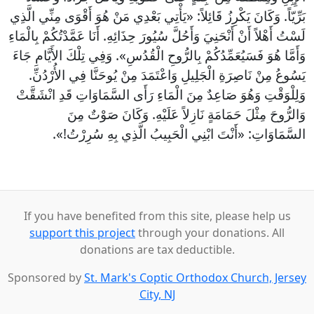
بَرِّيّاً. وَكَانَ يَكْرِزُ قَائِلاً: «يَأْتِي بَعْدِي مَنْ هُوَ أَقْوَى مِنِّي الَّذِي
لَسْتُ أَهْلاً أَنْ أَنْحَنِيَ وَأَحُلَّ سُيُورَ حِذَائِهِ. أَنَا عَمَّدْتُكُمْ بِالْمَاءِ
وَأَمَّا هُوَ فَسَيُعَمِّدُكُمْ بِالرُّوحِ الْقُدُسِ». وَفِي تِلْكَ الأَيَّامِ جَاءَ
يَسُوعُ مِنْ نَاصِرَةِ الْجَلِيلِ وَاعْتَمَدَ مِنْ يُوحَنَّا فِي الأُرْدُنِّ.
وَلِلْوَقْتِ وَهُوَ صَاعِدٌ مِنَ الْمَاءِ رَأَى السَّمَاوَاتِ قَدِ انْشَقَّتْ
وَالرُّوحَ مِثْلَ حَمَامَةٍ نَازِلاً عَلَيْهِ. وَكَانَ صَوْتٌ مِنَ
السَّمَاوَاتِ: «أَنْتَ ابْنِي الْحَبِيبُ الَّذِي بِهِ سُرِرْتُ!».
If you have benefited from this site, please help us
support this project
through your donations. All
donations are tax deductible.
Sponsored by
St. Mark's Coptic Orthodox Church, Jersey
City, NJ