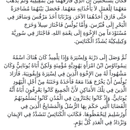
فَكَانَ يَسْتَحْسِنُ أَنَّ الَّذِي فَارَقَهُمَا مِنْ بَمْفِيلِيَّةَ وَلَمْ يَذْهَبْ
مَعَهُمَا لِلْعَمَلِ لاَ يَأْخُذَانِهِ مَعَهُمَا. فَحَصَلَ بَيْنَهُمَا مُشَاجَرَةٌ
حَتَّى فَارَقَ أَحَدُهُمَا الآخَرَ. وَبَرْنَابَا أَخَذَ مَرْقُسَ وَسَافَرَ فِي
الْبَحْرِ إِلَى قُبْرُسَ. وَأَمَّا بُولُسُ فَاخْتَارَ سِيلاَ وَخَرَجَ
مُسْتَوْدَعاً مِنَ الإِخْوَةِ إِلَى نِعْمَةِ اللهِ. فَاجْتَازَ فِي سُورِيَّةَ
وَكِيلِيكِيَّةَ يُشَدِّدُ الْكَنَائِسَ.
ثُمَّ وَصَلَ إِلَى دَرْبَةَ وَلِسْتِرَةَ وَإِذَا تِلْمِيذٌ كَانَ هُنَاكَ اسْمُهُ
تِيمُوثَاوُسُ ابْنُ امْرَأَةٍ يَهُودِيَّةٍ مُؤْمِنَةٍ وَلَكِنَّ أَبَاهُ يُونَانِيٌّ وَكَانَ
مَشْهُوداً لَهُ مِنَ الإِخْوَةِ الَّذِينَ فِي لِسْتِرَةَ وَإِيقُونِيَةَ. فَأَرَادَ
بُولُسُ أَنْ يَخْرُجَ هَذَا مَعَهُ فَأَخَذَهُ وَخَتَنَهُ مِنْ أَجْلِ الْيَهُودِ
الَّذِينَ فِي تِلْكَ الأَمَاكِنِ لأَنَّ الْجَمِيعَ كَانُوا يَعْرِفُونَ أَبَاهُ أَنَّهُ
يُونَانِيٌّ. وَإِذْ كَانُوا يَجْتَازُونَ فِي الْمُدُنِ كَانُوا يُسَلِّمُونَهُمُ
الْقَضَايَا الَّتِي حَكَمَ بِهَا الرُّسُلُ وَالْمَشَايِخُ الَّذِينَ فِي
أُورُشَلِيمَ لِيَحْفَظُوهَا. فَكَانَتِ الْكَنَائِسُ تَتَشَدَّدُ فِي الإِيمَانِ
وَتَزْدَادُ فِي الْعَدَدِ كُلَّ يَوْمٍ.