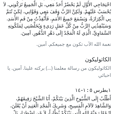
احْتِجَاجِي الأَوَّلِ لَمْ يَحْضُرْ أَحَدٌ مَعِي، بَلِ الْجَمِيعُ تَرَكُونِي. لاَ
يُحْسَبْ عَلَيْهِمْ. وَلَكِنَّ الرَّبَّ وَقَفَ مَعِي وَقَوَّانِي، لِكَيْ تُتَمَّ
بِي الْكِرَازَةُ، وَيَسْمَعَ جَمِيعُ الأُمَمِ، فَأُنْقِذْتُ مِنْ فَمِ الأَسَدِ.
وَسَيُنْقِذُنِي الرَّبُّ مِنْ كُلِّ عَمَلٍ رَدِيءٍ وَيُخَلِّصُنِي لِمَلَكُوتِهِ
السَّمَاوِيِّ. الَّذِي لَهُ الْمَجْدُ إِلَى دَهْرِ الدُّهُورِ. آمِينَ.
نعمة الله الآب تكون مع جميعكم. آمين.
الكاثوليكون
الكاثوليكون من رسالة معلمنا (...) بركته علينا. آمين. يا
احبائي
١بطرس ٥ : ١-١٤
أَطْلُبُ إِلَى الشُّيُوخِ الَّذِينَ بَيْنَكُمْ، أَنَا الشَّيْخَ رَفِيقَهُمْ،
وَالشَّاهِدَ لآلاَمِ الْمَسِيحِ، وَشَرِيكَ الْمَجْدِ الْعَتِيدِ أَنْ يُعْلَنَ،
ارْعَوْا رَعِيَّةَ اللهِ الَّتِي بَيْنَكُمْ نُظَّاراً، لاَ عَنِ اضْطِرَارٍ بَلْ