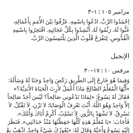
مزامير ١٠٥ : ١-٣
اِحْمَدُوا الرَّبَّ. ادْعُوا بِاسْمِهِ. عَرِّفُوا بَيْنَ الأُمَمِ بِأَعْمَالِهِ.
غَنُّوا لَهُ. رَنِّمُوا لَهُ. أَنْشِدُوا بِكُلِّ عَجَائِبِهِ. افْتَخِرُوا بِاسْمِهِ
الْقُدُّوسِ. لِتَفْرَحْ قُلُوبُ الَّذِينَ يَلْتَمِسُونَ الرَّبَّ.
الإنجيل
مرقس ١٠ : ١٧-٣٠
وَفِيمَا هُوَ خَارِجٌ إِلَى الطَّرِيقِ رَكَضَ وَاحِدٌ وَجَثَا لَهُ وَسَأَلَهُ:
«أَيُّهَا الْمُعَلِّمُ الصَّالِحُ مَاذَا أَعْمَلُ لأَرِثَ الْحَيَاةَ الأَبَدِيَّةَ؟»
فَقَالَ لَهُ يَسُوعُ: «لِمَاذَا تَدْعُونِي صَالِحاً؟ لَيْسَ أَحَدٌ صَالِحاً
إلاَّ وَاحِدٌ وَهُوَ اللَّهُ. أَنْتَ تَعْرِفُ الْوَصَايَا: لاَ تَزْنِ. لاَ تَقْتُلْ. لاَ
تَسْرِقْ. لاَ تَشْهَدْ بِالزُّورِ. لاَ تَسْلِبْ. أَكْرِمْ أَبَاكَ وَأُمَّكَ».
فَأَجَابَ: «يَا مُعَلِّمُ هَذِهِ كُلُّهَا حَفِظْتُهَا مُنْذُ حَدَاثَتِي». فَنَظَرَ
إِلَيْهِ يَسُوعُ وَأَحَبَّهُ وَقَالَ لَهُ: «يُعْوِزُكَ شَيْءٌ وَاحِدٌ. اذْهَبْ بِعْ