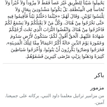
يَحْمِلُوا شَيْئاً لِلطَّرِيقِ غَيْرَ عَصاً فَقَطْ لاَ مِزْوَداً وَلاَ خُبْزاً وَلاَ
نُحَاساً فِي الْمِنْطَقَةِ. بَلْ يَكُونُوا مَشْدُودِينَ بِنِعَالٍ وَلاَ
يَلْبَسُوا ثَوْبَيْنِ. وَقَالَ لَهُمْ: «حَيْثُمَا دَخَلْتُمْ بَيْتاً فَأَقِيمُوا فِيهِ
حَتَّى تَخْرُجُوا مِنْ هُنَاكَ. وَكُلُّ مَنْ لاَ يَقْبَلُكُمْ وَلاَ يَسْمَعُ لَكُمْ
فَاخْرُجُوا مِنْ هُنَاكَ وَانْفُضُوا التُّرَابَ الَّذِي تَحْتَ أَرْجُلِكُمْ
شَهَادَةً عَلَيْهِمْ. اَلْحَقَّ أَقُولُ لَكُمْ: سَتَكُونُ لأَرْضِ سَدُومَ
وَعَمُورَةَ يَوْمَ الدِّينِ حَالَةٌ أَكْثَرُ احْتِمَالاً مِمَّا لِتِلْكَ الْمَدِينَةِ».
فَخَرَجُوا وَصَارُوا يَكْرِزُونَ أَنْ يَتُوبُوا. وَأَخْرَجُوا شَيَاطِينَ
كَثِيرَةً وَدَهَنُوا بِزَيْتٍ مَرْضَى كَثِيرِينَ فَشَفَوْهُمْ.
باكر
مزمور
من مزامير تراتيل معلمنا داود النبي. بركاته على جميعنا.
آمين.