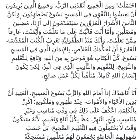
احْتَمَلْتُ! وَمِنَ الْجَمِيعِ أَنْقَذَنِي الرَّبُّ. وَجَمِيعُ الَّذِينَ يُرِيدُونَ
أَنْ يَعِيشُوا بِالتَّقْوَى فِي الْمَسِيحِ يَسُوعَ يُضْطَهَدُونَ. وَلَكِنَّ
النَّاسَ الأَشْرَارَ الْمُزَوِّرِينَ سَيَتَقَدَّمُونَ إِلَى أَرْدَأَ، مُضِلِّينَ
وَمُضَلِّينَ. وَأَمَّا أَنْتَ فَاثْبُتْ عَلَى مَا تَعَلَّمْتَ وَأَيْقَنْتَ، عَارِفاً
مِمَّنْ تَعَلَّمْتَ. وَأَنَّكَ مُنْذُ الطُّفُولِيَّةِ تَعْرِفُ الْكُتُبَ الْمُقَدَّسَةَ،
الْقَادِرَةَ أَنْ تُحَكِّمَكَ لِلْخَلاَصِ، بِالإِيمَانِ الَّذِي فِي الْمَسِيحِ
يَسُوعَ. كُلُّ الْكِتَابِ هُوَ مُوحىً بِهِ مِنَ اللهِ، وَنَافِعٌ لِلتَّعْلِيمِ
وَالتَّوْبِيخِ، لِلتَّقْوِيمِ وَالتَّأْدِيبِ الَّذِي فِي الْبِرِّ، لِكَيْ يَكُونَ
إِنْسَانُ اللهِ كَامِلاً، مُتَأَهِّباً لِكُلِّ عَمَلٍ صَالِحٍ.
أَنَا أُنَاشِدُكَ إِذاً أَمَامَ اللهِ وَالرَّبِّ يَسُوعَ الْمَسِيحِ، الْعَتِيدِ أَنْ
يَدِينَ الأَحْيَاءَ وَالأَمْوَاتَ، عِنْدَ ظُهُورِهِ وَمَلَكُوتِهِ: اكْرِزْ
بِالْكَلِمَةِ. اعْكُفْ عَلَى ذَلِكَ فِي وَقْتٍ مُنَاسِبٍ وَغَيْرِ
مُنَاسِبٍ. وَبِّخِ، انْتَهِرْ، عِظْ بِكُلِّ أَنَاةٍ وَتَعْلِيمٍ. لأَنَّهُ سَيَكُونُ
وَقْتٌ لاَ يَحْتَمِلُونَ فِيهِ التَّعْلِيمَ الصَّحِيحَ، بَلْ حَسَبَ
شَهَوَاتِهِمُ الْخَاصَّةِ يَجْمَعُونَ لَهُمْ مُعَلِّمِينَ مُسْتَحِكَّةً