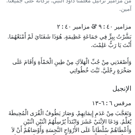
من مزامير تراتيل معلمنا داود النبي. بركاته على جميعنا.
آمين.
مزامير ٤٠ : ٩ & مزامير ٤٠ : ٢
بَشَّرْتُ بِبِرٍّ فِي جَمَاعَةٍ عَظِيمَةٍ. هُوَذَا شَفَتَايَ لَمْ أَمْنَعْهُمَا.
أَنْتَ يَا رَبُّ عَلِمْتَ.
وَأَصْعَدَنِي مِنْ جُبِّ الْهَلاَكِ مِنْ طِينِ الْحَمْأَةِ وَأَقَامَ عَلَى
صَخْرَةٍ رِجْلَيَّ. ثَبَّتَ خُطُواتِي
الإنجيل
مرقس ٦ : ٦-١٣
وَتَعَجَّبَ مِنْ عَدَمِ إِيمَانِهِمْ. وَصَارَ يَطُوفُ الْقُرَى الْمُحِيطَةَ
يُعَلِّمُ. وَدَعَا الاِثْنَيْ عَشَرَ وَابْتَدَأَ يُرْسِلُهُمُ اثْنَيْنِ اثْنَيْنِ
وَأَعْطَاهُمْ سُلْطَاناً عَلَى الأَرْوَاحِ النَّجِسَةِ وَأَوْصَاهُمْ أَنْ لاَ