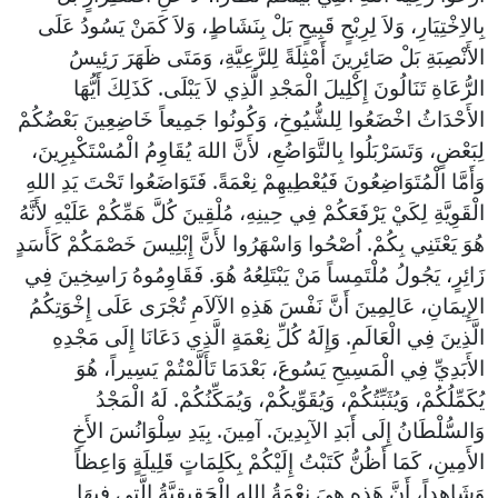
بِالاِخْتِيَارِ، وَلاَ لِرِبْحٍ قَبِيحٍ بَلْ بِنَشَاطٍ، وَلاَ كَمَنْ يَسُودُ عَلَى
الأَنْصِبَةِ بَلْ صَائِرِينَ أَمْثِلَةً لِلرَّعِيَّةِ، وَمَتَى ظَهَرَ رَئِيسُ
الرُّعَاةِ تَنَالُونَ إِكْلِيلَ الْمَجْدِ الَّذِي لاَ يَبْلَى. كَذَلِكَ أَيُّهَا
الأَحْدَاثُ اخْضَعُوا لِلشُّيُوخِ، وَكُونُوا جَمِيعاً خَاضِعِينَ بَعْضُكُمْ
لِبَعْضٍ، وَتَسَرْبَلُوا بِالتَّوَاضُعِ، لأَنَّ اللهَ يُقَاوِمُ الْمُسْتَكْبِرِينَ،
وَأَمَّا الْمُتَوَاضِعُونَ فَيُعْطِيهِمْ نِعْمَةً. فَتَوَاضَعُوا تَحْتَ يَدِ اللهِ
الْقَوِيَّةِ لِكَيْ يَرْفَعَكُمْ فِي حِينِهِ، مُلْقِينَ كُلَّ هَمِّكُمْ عَلَيْهِ لأَنَّهُ
هُوَ يَعْتَنِي بِكُمْ. اُصْحُوا وَاسْهَرُوا لأَنَّ إِبْلِيسَ خَصْمَكُمْ كَأَسَدٍ
زَائِرٍ، يَجُولُ مُلْتَمِساً مَنْ يَبْتَلِعُهُ هُوَ. فَقَاوِمُوهُ رَاسِخِينَ فِي
الإِيمَانِ، عَالِمِينَ أَنَّ نَفْسَ هَذِهِ الآلاَمِ تُجْرَى عَلَى إِخْوَتِكُمُ
الَّذِينَ فِي الْعَالَمِ. وَإِلَهُ كُلِّ نِعْمَةٍ الَّذِي دَعَانَا إِلَى مَجْدِهِ
الأَبَدِيِّ فِي الْمَسِيحِ يَسُوعَ، بَعْدَمَا تَأَلَّمْتُمْ يَسِيراً، هُوَ
يُكَمِّلُكُمْ، وَيُثَبِّتُكُمْ، وَيُقَوِّيكُمْ، وَيُمَكِّنُكُمْ. لَهُ الْمَجْدُ
وَالسُّلْطَانُ إِلَى أَبَدِ الآبِدِينَ. آمِينَ. بِيَدِ سِلْوَانُسَ الأَخِ
الأَمِينِ، كَمَا أَظُنُّ كَتَبْتُ إِلَيْكُمْ بِكَلِمَاتٍ قَلِيلَةٍ وَاعِظاً
وَشَاهِداً، أَنَّ هَذِهِ هِيَ نِعْمَةُ اللهِ الْحَقِيقِيَّةُ الَّتِي فِيهَا