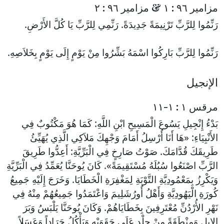
مزامير ٩٦ : ١ & مزامير ٩٦ : ٢
رَنِّمُوا لِلرَّبِّ تَرْنِيمَةً جَدِيدَةً. رَنِّمِي لِلرَّبِّ يَا كُلَّ الأَرْضِ.
رَنِّمُوا لِلرَّبِّ بَارِكُوا اسْمَهُ بَشِّرُوا مِنْ يَوْمٍ إِلَى يَوْمٍ بِخَلاَصِهِ.
الإنجيل
مرقس ١ : ١-١١
بَدْءُ إِنْجِيلِ يَسُوعَ الْمَسِيحِ ابْنِ اللَّهِ: كَمَا هُوَ مَكْتُوبٌ فِي
الأَنْبِيَاءِ: «هَا أَنَا أُرْسِلُ أَمَامَ وَجْهِكَ مَلاَكِي الَّذِي يُهَيِّئُ
طَرِيقَكَ قُدَّامَكَ. صَوْتُ صَارِخٍ فِي الْبَرِّيَّةِ: أَعِدُّوا طَرِيقَ
الرَّبِّ اصْنَعُوا سُبُلَهُ مُسْتَقِيمَةً». كَانَ يُوحَنَّا يُعَمِّدُ فِي الْبَرِّيَّةِ
وَيَكْرِزُ بِمَعْمُودِيَّةِ التَّوْبَةِ لِمَغْفِرَةِ الْخَطَايَا. وَخَرَجَ إِلَيْهِ جَمِيعُ
كُورَةِ الْيَهُودِيَّةِ وَأَهْلُ أُورُشَلِيمَ وَاعْتَمَدُوا جَمِيعُهُمْ مِنْهُ فِي
نَهْرِ الأُرْدُنِّ مُعْتَرِفِينَ بِخَطَايَاهُمْ. وَكَانَ يُوحَنَّا يَلْبَسُ وَبَرَ
الإِبِلِ وَمِنْطَقَةً مِنْ جِلْدٍ عَلَى حَقَوَيْهِ وَيَأْكُلُ جَرَاداً وَعَسَلاً