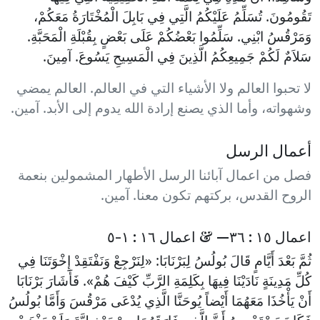
تَقُومُونَ. تُسَلِّمُ عَلَيْكُمُ الَّتِي فِي بَابِلَ الْمُخْتَارَةُ مَعَكُمْ،
وَمَرْقُسُ ابْنِي. سَلِّمُوا بَعْضُكُمْ عَلَى بَعْضٍ بِقُبْلَةِ الْمَحَبَّةِ.
سَلاَمٌ لَكُمْ جَمِيعِكُمُ الَّذِينَ فِي الْمَسِيحِ يَسُوعَ. آمِينَ.
لا تحبوا العالم ولا الأشياء التي في العالم. العالم يمضي
وشهواته، وأما الذي يصنع إرادة الله يدوم إلى الأبد. آمين.
أعمال الرسل
فصل من اعمال آبائنا الرسل الأطهار المشمولين بنعمة
الروح القدس، بركتهم تكون معنا. آمين.
اعمال ١٥ : ٣٦— & اعمال ١٦ : ١-٥
ثُمَّ بَعْدَ أَيَّامٍ قَالَ بُولُسُ لِبَرْنَابَا: «لِنَرْجِعْ وَنَفْتَقِدْ إِخْوَتَنَا فِي
كُلِّ مَدِينَةٍ نَادَيْنَا فِيهَا بِكَلِمَةِ الرَّبِّ كَيْفَ هُمْ». فَأَشَارَ بَرْنَابَا
أَنْ يَأْخُذَا مَعَهُمَا أَيْضاً يُوحَنَّا الَّذِي يُدْعَى مَرْقُسَ وَأَمَّا بُولُسُ