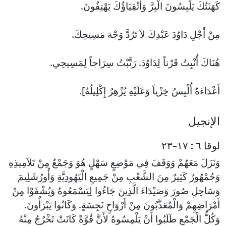
كَهَنَتُكَ يَلْبِسُونَ الْبِرَّ وَأَتْقِيَاؤُكَ يَهْتِفُونَ.
مِنْ أَجْلِ دَاوُدَ عَبْدِكَ لاَ تَرُدَّ وَجْهَ مَسِيحِكَ.
هُنَاكَ أُنْبِتُ قَرْناً لِدَاوُدَ. رَتَّبْتُ سِرَاجاً لِمَسِيحِي.
أَعْدَاءَهُ أُلْبِسُ خِزْياً وَعَلَيْهِ يُزْهِرُ إِكْلِيلُهُ].
الإنجيل
لوقا ٦ : ١٧-٢٣
وَنَزَلَ مَعَهُمْ وَوَقَفَ فِي مَوْضِعٍ سَهْلٍ هُوَ وَجَمْعٌ مِنْ تَلاَمِيذِهِ
وَجُمْهُورٌ كَثِيرٌ مِنَ الشَّعْبِ مِنْ جَمِيعِ الْيَهُودِيَّةِ وَأُورُشَلِيمَ
وَسَاحِلِ صُورَ وَصَيْدَاءَ الَّذِينَ جَاءُوا لِيَسْمَعُوهُ وَيُشْفَوْا مِنْ
أَمْرَاضِهِمْ وَالْمُعَذَّبُونَ مِنْ أَرْوَاحٍ نَجِسَةٍ. وَكَانُوا يَبْرَأُونَ.
وَكُلُّ الْجَمْعِ طَلَبُوا أَنْ يَلْمِسُوهُ لأَنَّ قُوَّةً كَانَتْ تَخْرُجُ مِنْهُ