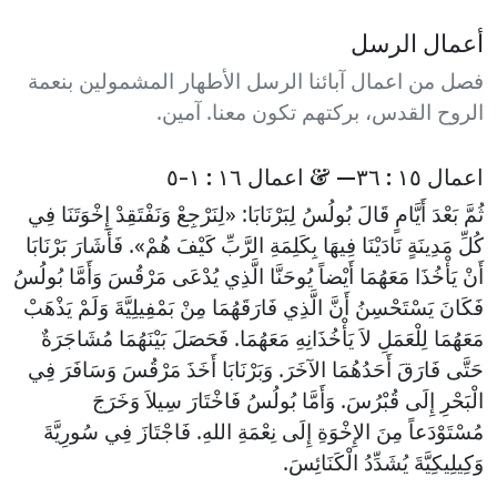
أعمال الرسل
فصل من اعمال آبائنا الرسل الأطهار المشمولين بنعمة
الروح القدس، بركتهم تكون معنا. آمين.
اعمال ١٥ : ٣٦— & اعمال ١٦ : ١-٥
ثُمَّ بَعْدَ أَيَّامٍ قَالَ بُولُسُ لِبَرْنَابَا: «لِنَرْجِعْ وَنَفْتَقِدْ إِخْوَتَنَا فِي
كُلِّ مَدِينَةٍ نَادَيْنَا فِيهَا بِكَلِمَةِ الرَّبِّ كَيْفَ هُمْ». فَأَشَارَ بَرْنَابَا
أَنْ يَأْخُذَا مَعَهُمَا أَيْضاً يُوحَنَّا الَّذِي يُدْعَى مَرْقُسَ وَأَمَّا بُولُسُ
فَكَانَ يَسْتَحْسِنُ أَنَّ الَّذِي فَارَقَهُمَا مِنْ بَمْفِيلِيَّةَ وَلَمْ يَذْهَبْ
مَعَهُمَا لِلْعَمَلِ لاَ يَأْخُذَانِهِ مَعَهُمَا. فَحَصَلَ بَيْنَهُمَا مُشَاجَرَةٌ
حَتَّى فَارَقَ أَحَدُهُمَا الآخَرَ. وَبَرْنَابَا أَخَذَ مَرْقُسَ وَسَافَرَ فِي
الْبَحْرِ إِلَى قُبْرُسَ. وَأَمَّا بُولُسُ فَاخْتَارَ سِيلاَ وَخَرَجَ
مُسْتَوْدَعاً مِنَ الإِخْوَةِ إِلَى نِعْمَةِ اللهِ. فَاجْتَازَ فِي سُورِيَّةَ
وَكِيلِيكِيَّةَ يُشَدِّدُ الْكَنَائِسَ.