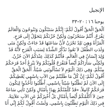
الإنجيل
يوحنا ١٦ : ٢٠-٣٣
اَلْحَقَّ الْحَقَّ أَقُولُ لَكُمْ: إِنَّكُمْ سَتَبْكُونَ وَتَنُوحُونَ وَالْعَالَمُ
يَفْرَحُ. أَنْتُمْ سَتَحْزَنُونَ وَلَكِنَّ حُزْنَكُمْ يَتَحَوَّلُ إِلَى فَرَحٍ.
اَلْمَرْأَةُ وَهِيَ تَلِدُ تَحْزَنُ لأَنَّ سَاعَتَهَا قَدْ جَاءَتْ وَلَكِنْ مَتَى
وَلَدَتِ الطِّفْلَ لاَ تَعُودُ تَذْكُرُ الشِّدَّةَ لِسَبَبِ الْفَرَحِ لأَنَّهُ قَدْ
وُلِدَ إِنْسَانٌ فِي الْعَالَمِ. فَأَنْتُمْ كَذَلِكَ عِنْدَكُمُ الآنَ حُزْنٌ.
وَلَكِنِّي سَأَرَاكُمْ أَيْضاً فَتَفْرَحُ قُلُوبُكُمْ وَلاَ يَنْزِعُ أَحَدٌ فَرَحَكُمْ
مِنْكُمْ. وَفِي ذَلِكَ الْيَوْمِ لاَ تَسْأَلُونَنِي شَيْئاً. اَلْحَقَّ الْحَقَّ
أَقُولُ لَكُمْ: إِنَّ كُلَّ مَا طَلَبْتُمْ مِنَ الآبِ بِاسْمِي يُعْطِيكُمْ.
إِلَى الآنَ لَمْ تَطْلُبُوا شَيْئاً بِاسْمِي. اُطْلُبُوا تَأْخُذُوا لِيَكُونَ
فَرَحُكُمْ كَامِلاً. «قَدْ كَلَّمْتُكُمْ بِهَذَا بِأَمْثَالٍ وَلَكِنْ تَأْتِي سَاعَةٌ
حِينَ لاَ أُكَلِّمُكُمْ أَيْضاً بِأَمْثَالٍ بَلْ أُخْبِرُكُمْ عَنِ الآبِ علاَنِيَةً.
فِي ذَلِكَ الْيَوْمِ تَطْلُبُونَ بِاسْمِي. وَلَسْتُ أَقُولُ لَكُمْ إِنِّي أَنَا