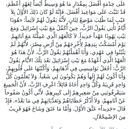
عَلَى خِدْمَةٍ أَفْضَلَ بِمِقْدَارِ مَا هُوَ وَسِيطٌ أَيْضاً لِعَهْدٍ أَعْظَمَ،
قَدْ تَثَبَّتَ عَلَى مَوَاعِيدَ أَفْضَلَ. فَإِنَّهُ لَوْ كَانَ ذَلِكَ الأَوَّلُ بِلاَ
عَيْبٍ لَمَا طُلِبَ مَوْضِعٌ لِثَانٍ. لأَنَّهُ يَقُولُ لَهُمْ لاَئِماً: «هُوَذَا
أَيَّامٌ تَأْتِي يَقُولُ الرَّبُّ، حِينَ أُكَمِّلُ مَعَ بَيْتِ إِسْرَائِيلَ وَمَعَ
بَيْتِ يَهُوذَا عَهْداً جَدِيداً. لاَ كَالْعَهْدِ الَّذِي عَمِلْتُهُ مَعَ آبَائِهِمْ
يَوْمَ أَمْسَكْتُ بِيَدِهِمْ لِأُخْرِجَهُمْ مِنْ أَرْضِ مِصْرَ، لأَنَّهُمْ لَمْ
يَثْبُتُوا فِي عَهْدِي، وَأَنَا أَهْمَلْتُهُمْ يَقُولُ الرَّبُّ. لأَنَّ هَذَا هُوَ
الْعَهْدُ الَّذِي أَعْهَدُهُ مَعَ بَيْتِ إِسْرَائِيلَ بَعْدَ تِلْكَ الأَيَّامِ يَقُولُ
الرَّبُّ: أَجْعَلُ نَوَامِيسِي فِي أَذْهَانِهِمْ، وَأَكْتُبُهَا عَلَى قُلُوبِهِمْ،
وَأَنَا أَكُونُ لَهُمْ إِلَهاً وَهُمْ يَكُونُونَ لِي شَعْباً. وَلاَ يُعَلِّمُونَ كُلُّ
وَاحِدٍ قَرِيبَهُ وَكُلُّ وَاحِدٍ أَخَاهُ قَائِلاً: اعْرِفِ الرَّبَّ، لأَنَّ الْجَمِيعَ
سَيَعْرِفُونَنِي مِنْ صَغِيرِهِمْ إِلَى كَبِيرِهِمْ. لأَنِّي أَكُونُ صَفُوحاً
عَنْ آثَامِهِمْ، وَلاَ أَذْكُرُ خَطَايَاهُمْ وَتَعَدِّيَاتِهِمْ فِي مَا بَعْدُ». فَإِذْ
قَالَ «جَدِيداً» عَتَّقَ الأَوَّلَ. وَأَمَّا مَا عَتَقَ وَشَاخَ فَهُوَ قَرِيبٌ
مِنَ الاِضْمِحْلاَلِ.