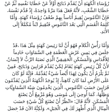
رُؤَسَاءِ الْكَهَنَةِ أَنْ يُقَدِّمَ ذَبَائِحَ أَوَّلاً عَنْ خَطَايَا نَفْسِهِ ثُمَّ عَنْ
خَطَايَا الشَّعْبِ، لأَنَّهُ فَعَلَ هَذَا مَرَّةً وَاحِدَةً، إِذْ قَدَّمَ نَفْسَهُ.
فَإِنَّ النَّامُوسَ يُقِيمُ أُنَاساً بِهِمْ ضُعْفٌ رُؤَسَاءَ كَهَنَةٍ. وَأَمَّا
كَلِمَةُ الْقَسَمِ الَّتِي بَعْدَ النَّامُوسِ فَتُقِيمُ ابْناً مُكَمَّلاً إِلَى
الأَبَدِ.
وَأَمَّا رَأْسُ الْكَلاَمِ فَهُوَ أَنَّ لَنَا رَئِيسَ كَهَنَةٍ مِثْلَ هَذَا ،قَدْ
جَلَسَ فِي يَمِينِ عَرْشِ الْعَظَمَةِ فِي السَّمَاوَاتِ خَادِماً
لِلأَقْدَاسِ وَالْمَسْكَنِ الْحَقِيقِيِّ الَّذِي نَصَبَهُ الرَّبُّ لاَ إِنْسَانٌ.
لأَنَّ كُلَّ رَئِيسِ كَهَنَةٍ يُقَامُ لِكَيْ يُقَدِّمَ قَرَابِينَ وَذَبَائِحَ. فَمِنْ
ثَمَّ يَلْزَمُ أَنْ يَكُونَ لِهَذَا أَيْضاً شَيْءٌ يُقَدِّمُهُ. فَإِنَّهُ لَوْ كَانَ
عَلَى الأَرْضِ لَمَا كَانَ كَاهِناً، إِذْ يُوجَدُ الْكَهَنَةُ الَّذِينَ يُقَدِّمُونَ
قَرَابِينَ حَسَبَ النَّامُوسِ، الَّذِينَ يَخْدِمُونَ شِبْهَ السَّمَاوِيَّاتِ
وَظِلَّهَا، كَمَا أُوحِيَ إِلَى مُوسَى وَهُوَ مُزْمِعٌ أَنْ يَصْنَعَ
الْمَسْكَنَ. لأَنَّهُ قَالَ: «انْظُرْ أَنْ تَصْنَعَ كُلَّ شَيْءٍ حَسَبَ
الْمِثَالِ الَّذِي أُظْهِرَ لَكَ فِي الْجَبَلِ». وَلَكِنَّهُ الآنَ قَدْ حَصَلَ