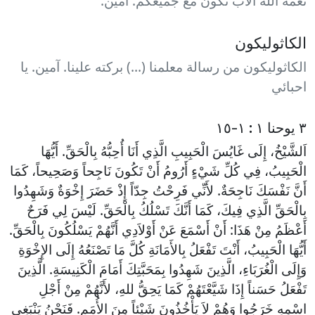
نعمة الله الآب تكون مع جميعكم. آمين.
الكاثوليكون
الكاثوليكون من رسالة معلمنا (...) بركته علينا. آمين. يا
احبائي
٣ يوحنا ١ : ١-١٥
اَلشَّيْخُ، إِلَى غَايُسَ الْحَبِيبِ الَّذِي أَنَا أُحِبُّهُ بِالْحَقِّ. أَيُّهَا
الْحَبِيبُ، فِي كُلِّ شَيْءٍ أَرُومُ أَنْ تَكُونَ نَاجِحاً وَصَحِيحاً، كَمَا
أَنَّ نَفْسَكَ نَاجِحَةٌ. لأَنِّي فَرِحْتُ جِدّاً إِذْ حَضَرَ إِخْوَةٌ وَشَهِدُوا
بِالْحَقِّ الَّذِي فِيكَ، كَمَا أَنَّكَ تَسْلُكُ بِالْحَقِّ. لَيْسَ لِي فَرَحٌ
أَعْظَمُ مِنْ هَذَا: أَنْ أَسْمَعَ عَنْ أَوْلاَدِي أَنَّهُمْ يَسْلُكُونَ بِالْحَقِّ.
أَيُّهَا الْحَبِيبُ، أَنْتَ تَفْعَلُ بِالأَمَانَةِ كُلَّ مَا تَصْنَعُهُ إِلَى الإِخْوَةِ
وَإِلَى الْغُرَبَاءِ، الَّذِينَ شَهِدُوا بِمَحَبَّتِكَ أَمَامَ الْكَنِيسَةِ. الَّذِينَ
تَفْعَلُ حَسَناً إِذَا شَيَّعْتَهُمْ كَمَا يَحِقُّ للهِ، لأَنَّهُمْ مِنْ أَجْلِ
اسْمِهِ خَرَجُوا وَهُمْ لاَ يَأْخُذُونَ شَيْئاً مِنَ الأُمَمِ. فَنَحْنُ يَنْبَغِي