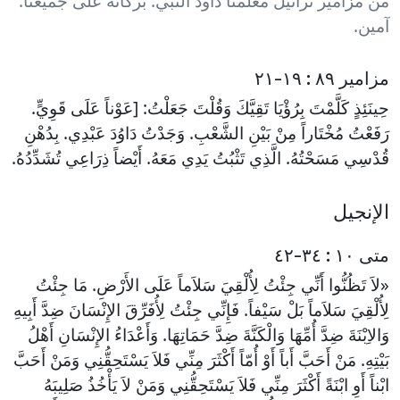
من مزامير تراتيل معلمنا داود النبي. بركاته على جميعنا.
آمين.
مزامير ٨٩ : ١٩-٢١
حِينَئِذٍ كَلَّمْتَ بِرُؤْيَا تَقِيَّكَ وَقُلْتَ جَعَلْتُ: [عَوْناً عَلَى قَوِيٍّ.
رَفَعْتُ مُخْتَاراً مِنْ بَيْنِ الشَّعْبِ. وَجَدْتُ دَاوُدَ عَبْدِي. بِدُهْنِ
قُدْسِي مَسَحْتُهُ. الَّذِي تَثْبُتُ يَدِي مَعَهُ. أَيْضاً ذِرَاعِي تُشَدِّدُهُ.
الإنجيل
متى ١٠ : ٣٤-٤٢
«لاَ تَظُنُّوا أَنِّي جِئْتُ لِأُلْقِيَ سَلاَماً عَلَى الأَرْضِ. مَا جِئْتُ
لِأُلْقِيَ سَلاَماً بَلْ سَيْفاً. فَإِنِّي جِئْتُ لِأُفَرِّقَ الإِنْسَانَ ضِدَّ أَبِيهِ
وَالاِبْنَةَ ضِدَّ أُمِّهَا وَالْكَنَّةَ ضِدَّ حَمَاتِهَا. وَأَعْدَاءُ الإِنْسَانِ أَهْلُ
بَيْتِهِ. مَنْ أَحَبَّ أَباً أَوْ أُمّاً أَكْثَرَ مِنِّي فَلاَ يَسْتَحِقُّنِي وَمَنْ أَحَبَّ
ابْناً أَوِ ابْنَةً أَكْثَرَ مِنِّي فَلاَ يَسْتَحِقُّنِي وَمَنْ لاَ يَأْخُذُ صَلِيبَهُ