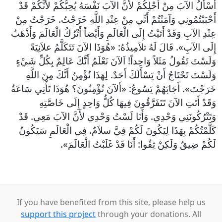
أَسْأَلُ الآبَ مِنْ أَجْلِكُمْ لأَنَّ الآبَ نَفْسَهُ يُحِبُّكُمْ لأَنَّكُمْ قَدْ
أَحْبَبْتُمُونِي وَآمَنْتُمْ أَنِّي مِنْ عِنْدِ اللَّهِ خَرَجْتُ. خَرَجْتُ مِنْ
عِنْدِ الآبِ وَقَدْ أَتَيْتُ إِلَى الْعَالَمِ وَأَيْضاً أَتْرُكُ الْعَالَمَ وَأَذْهَبُ
إِلَى الآبِ». قَالَ لَهُ تلاَمِيذُهُ: «هُوَذَا الآنَ تَتَكَلَّمُ علاَنِيَةً
وَلَسْتَ تَقُولُ مَثَلاً وَاحِداً! اَلآنَ نَعْلَمُ أَنَّكَ عَالِمٌ بِكُلِّ شَيْءٍ
وَلَسْتَ تَحْتَاجُ أَنْ يَسْأَلَكَ أَحَدٌ. لِهَذَا نُؤْمِنُ أَنَّكَ مِنَ اللَّهِ
خَرَجْتَ». أَجَابَهُمْ يَسُوعُ: «أَلآنَ تُؤْمِنُونَ؟ هُوَذَا تَأْتِي سَاعَةٌ
وَقَدْ أَتَتِ الآنَ تَتَفَرَّقُونَ فِيهَا كُلُّ وَاحِدٍ إِلَى خَاصَّتِهِ
وَتَتْرُكُونَنِي وَحْدِي. وَأَنَا لَسْتُ وَحْدِي لأَنَّ الآبَ مَعِي. قَدْ
كَلَّمْتُكُمْ بِهَذَا لِيَكُونَ لَكُمْ فِيَّ سلاَمٌ. فِي الْعَالَمِ سَيَكُونُ
لَكُمْ ضِيقٌ وَلَكِنْ ثِقُوا: أَنَا قَدْ غَلَبْتُ الْعَالَمَ».
If you have benefited from this site, please help us
support this project
through your donations. All