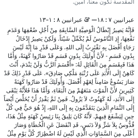
المقدسة تكون معنا، آمين.
عبرانيين ٧ : ١٨— & عبرانيين ٨ : ١-١٣
فَإِنَّهُ يَصِيرُ إِبْطَالُ الْوَصِيَّةِ السَّابِقَةِ مِنْ أَجْلِ ضُعْفِهَا وَعَدَمِ
نَفْعِهَا، إِذِ النَّامُوسُ لَمْ يُكَمِّلْ شَيْئاً. وَلَكِنْ يَصِيرُ إِدْخَالُ
رَجَاءٍ أَفْضَلَ بِهِ نَقْتَرِبُ إِلَى اللهِ. وَعَلَى قَدْرِ مَا إِنَّهُ لَيْسَ
بِدُونِ قَسَمٍ - لأَنَّ أُولَئِكَ بِدُونِ قَسَمٍ قَدْ صَارُوا كَهَنَةً، وَأَمَّا
هَذَا فَبِقَسَمٍ مِنَ الْقَائِلِ لَهُ: «أَقْسَمَ الرَّبُّ وَلَنْ يَنْدَمَ، أَنْتَ
كَاهِنٌ إِلَى الأَبَدِ عَلَى رُتْبَةِ مَلْكِي صَادِقَ». عَلَى قَدْرِ ذَلِكَ قَدْ
صَارَ يَسُوعُ ضَامِناً لِعَهْدٍ أَفْضَلَ. وَأُولَئِكَ قَدْ صَارُوا كَهَنَةً
كَثِيرِينَ لأَنَّ الْمَوْتَ مَنَعَهُمْ مِنَ الْبَقَاءِ، وَأَمَّا هَذَا فَلأَنَّهُ يَبْقَى
إِلَى الأَبَدِ، لَهُ كَهَنُوتٌ لاَ يَزُولُ. فَمِنْ ثَمَّ يَقْدِرُ أَنْ يُخَلِّصَ أَيْضاً
إِلَى التَّمَامِ الَّذِينَ يَتَقَدَّمُونَ بِهِ إِلَى اللهِ، إِذْ هُوَ حَيٌّ فِي كُلِّ
حِينٍ لِيَشْفَعَ فِيهِمْ. لأَنَّهُ كَانَ يَلِيقُ بِنَا رَئِيسُ كَهَنَةٍ مِثْلُ هَذَا،
قُدُّوسٌ بِلاَ شَرٍّ وَلاَ دَنَسٍ، قَدِ انْفَصَلَ عَنِ الْخُطَاةِ وَصَارَ
أَعْلَى مِنَ السَّمَاوَاتِ الَّذِي لَيْسَ لَهُ اضْطِرَارٌ كُلَّ يَوْمٍ مِثْلُ