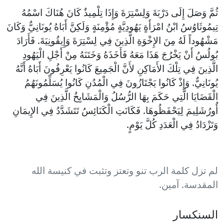
ثُمَّ وَصَلَ إِلَى دَرْبَةَ وَلِسْتِرَةَ وَإِذَا تِلْمِيذٌ كَانَ هُنَاكَ اسْمُهُ
تِيمُوثَاوُسُ ابْنُ امْرَأَةٍ يَهُودِيَّةٍ مُؤْمِنَةٍ وَلَكِنَّ أَبَاهُ يُونَانِيٌّ وَكَانَ
مَشْهُوداً لَهُ مِنَ الإِخْوَةِ الَّذِينَ فِي لِسْتِرَةَ وَإِيقُونِيَةَ. فَأَرَادَ
بُولُسُ أَنْ يَخْرُجَ هَذَا مَعَهُ فَأَخَذَهُ وَخَتَنَهُ مِنْ أَجْلِ الْيَهُودِ
الَّذِينَ فِي تِلْكَ الأَمَاكِنِ لأَنَّ الْجَمِيعَ كَانُوا يَعْرِفُونَ أَبَاهُ أَنَّهُ
يُونَانِيٌّ. وَإِذْ كَانُوا يَجْتَازُونَ فِي الْمُدُنِ كَانُوا يُسَلِّمُونَهُمُ
الْقَضَايَا الَّتِي حَكَمَ بِهَا الرُّسُلُ وَالْمَشَايِخُ الَّذِينَ فِي
أُورُشَلِيمَ لِيَحْفَظُوهَا. فَكَانَتِ الْكَنَائِسُ تَتَشَدَّدُ فِي الإِيمَانِ
وَتَزْدَادُ فِي الْعَدَدِ كُلَّ يَوْمٍ.
لم تزل كلمة الرب تنو وتعتز وتثبت في كنيسة الله
المقدسة. آمين.
السنكسار