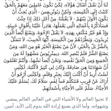
لَنَا أَنْ نَقْبَلَ أَمْثَالَ هَؤُلاَءِ، لِكَيْ نَكُونَ عَامِلِينَ مَعَهُمْ بِالْحَقِّ.
كَتَبْتُ إِلَى الْكَنِيسَةِ، وَلَكِنَّ دِيُوتْرِيفِسَ - الَّذِي يُحِبُّ أَنْ
يَكُونَ الأَّوَلَ بَيْنَهُمْ - لاَ يَقْبَلُنَا. مِنْ أَجْلِ ذَلِكَ إِذَا جِئْتُ
فَسَأُذَكِّرُهُ بِأَعْمَالِهِ الَّتِي يَعْمَلُهَا، هَاذِراً عَلَيْنَا بِأَقْوَالٍ خَبِيثَةٍ.
وَإِذْ هُوَ غَيْرُ مُكْتَفٍ بِهَذِهِ، لاَ يَقْبَلُ الإِخْوَةَ، وَيَمْنَعُ أَيْضاً الَّذِينَ
يُرِيدُونَ، وَيَطْرُدُهُمْ مِنَ الْكَنِيسَةِ. أَيُّهَا الْحَبِيبُ، لاَ تَتَمَثَّلْ
بِالشَّرِّ بَلْ بِالْخَيْرِ، لأَنَّ مَنْ يَصْنَعُ الْخَيْرَ هُوَ مِنَ اللهِ، وَمَنْ
يَصْنَعُ الشَّرَّ فَلَمْ يُبْصِرِ اللهَ. دِيمِتْرِيُوسُ مَشْهُودٌ لَهُ مِنَ
الْجَمِيعِ وَمِنَ الْحَقِّ نَفْسِهِ، وَنَحْنُ أَيْضاً نَشْهَدُ، وَأَنْتُمْ تَعْلَمُونَ
أَنَّ شَهَادَتَنَا هِيَ صَادِقَةٌ. وَكَانَ لِي كَثِيرٌ لأَكْتُبَهُ، لَكِنَّنِي
لَسْتُ أُرِيدُ أَنْ أَكْتُبَ إِلَيْكَ بِحِبْرٍ وَقَلَمٍ. وَلَكِنَّنِي أَرْجُو أَنْ
أَرَاكَ عَنْ قَرِيبٍ فَنَتَكَلَّمَ فَماً لِفَمٍ. سَلاَمٌ لَكَ. يُسَلِّمُ عَلَيْكَ
الأَحِبَّاءُ. سَلِّمْ عَلَى الأَحِبَّاءِ بِأَسْمَائِهِمْ.
لا تحبوا العالم ولا الأشياء التي في العالم. العالم يمضي
وشهواته، وأما الذي يصنع إرادة الله يدوم إلى الأبد. آمين.