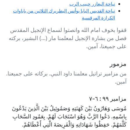
نياحة اليعازر حبيب الرب
نياحة القديس البابا يوأنس البطريرك الثلاثين من باباوات
الكرازة المرقسية
قفوا بخوف امام الله وانصتوا لسماع الإنجيل المقدس
فصل من بشارة الإنجيل لمعلمنا مار (...) البشير، بركته
على جميعنا، آمين.
مزمور
من مزامير تراتيل معلمنا داود النبي. بركاته على جميعنا.
آمين.
مزامير ٩٩ : ٦-٧
مُوسَى وَهَارُونُ بَيْنَ كَهَنَتِهِ وَصَمُوئِيلُ بَيْنَ الَّذِينَ يَدْعُونَ
بِاسْمِهِ. دَعُوا الرَّبَّ وَهُوَ اسْتَجَابَ لَهُمْ. بِعَمُودِ السَّحَابِ
كَلَّمَهُمْ. حَفِظُوا شَهَادَاتِهِ وَالْفَرِيضَةَ الَّتِي أَعْطَاهُمْ.