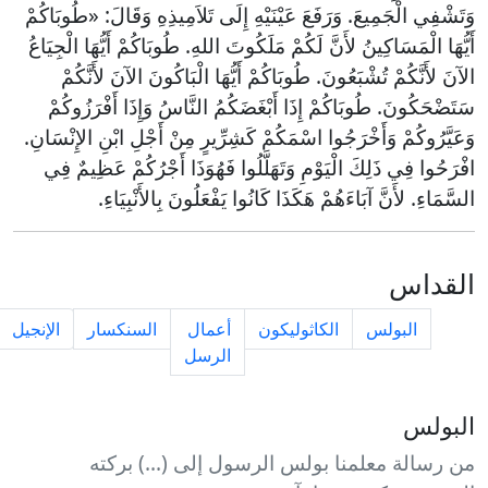
وَتَشْفِي الْجَمِيعَ. وَرَفَعَ عَيْنَيْهِ إِلَى تَلاَمِيذِهِ وَقَالَ: «طُوبَاكُمْ
أَيُّهَا الْمَسَاكِينُ لأَنَّ لَكُمْ مَلَكُوتَ اللهِ. طُوبَاكُمْ أَيُّهَا الْجِيَاعُ
الآنَ لأَنَّكُمْ تُشْبَعُونَ. طُوبَاكُمْ أَيُّهَا الْبَاكُونَ الآنَ لأَنَّكُمْ
سَتَضْحَكُونَ. طُوبَاكُمْ إِذَا أَبْغَضَكُمُ النَّاسُ وَإِذَا أَفْرَزُوكُمْ
وَعَيَّرُوكُمْ وَأَخْرَجُوا اسْمَكُمْ كَشِرِّيرٍ مِنْ أَجْلِ ابْنِ الإِنْسَانِ.
افْرَحُوا فِي ذَلِكَ الْيَوْمِ وَتَهَلَّلُوا فَهُوَذَا أَجْرُكُمْ عَظِيمٌ فِي
السَّمَاءِ. لأَنَّ آبَاءَهُمْ هَكَذَا كَانُوا يَفْعَلُونَ بِالأَنْبِيَاءِ.
القداس
البولس
الكاثوليكون
أعمال
السنكسار
الإنجيل
الرسل
البولس
من رسالة معلمنا بولس الرسول إلى (...) بركته