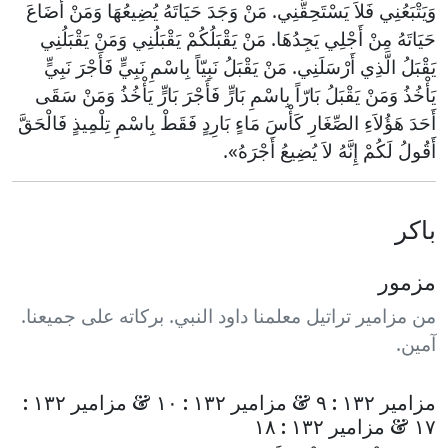
وَيَتْبَعُنِي فَلاَ يَسْتَحِقُّنِي. مَنْ وَجَدَ حَيَاتَهُ يُضِيعُهَا وَمَنْ أَضَاعَ
حَيَاتَهُ مِنْ أَجْلِي يَجِدُهَا. مَنْ يَقْبَلُكُمْ يَقْبَلُنِي وَمَنْ يَقْبَلُنِي
يَقْبَلُ الَّذِي أَرْسَلَنِي. مَنْ يَقْبَلُ نَبِيّاً بِاسْمِ نَبِيٍّ فَأَجْرَ نَبِيٍّ
يَأْخُذُ وَمَنْ يَقْبَلُ بَارّاً بِاسْمِ بَارٍّ فَأَجْرَ بَارٍّ يَأْخُذُ وَمَنْ سَقَى
أَحَدَ هَؤُلاَءِ الصِّغَارِ كَأْسَ مَاءٍ بَارِدٍ فَقَطْ بِاسْمِ تِلْمِيذٍ فَالْحَقَّ
أَقُولُ لَكُمْ إِنَّهُ لاَ يُضِيعُ أَجْرَهُ».
باكر
مزمور
من مزامير تراتيل معلمنا داود النبي. بركاته على جميعنا.
آمين.
مزامير ١٣٢ : ٩ & مزامير ١٣٢ : ١٠ & مزامير ١٣٢ :
١٧ & مزامير ١٣٢ : ١٨